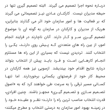
دربـاره نحوه اجرا تصمیم می گیرند. البته تصمیم گیری تنها در
حیطه مدیران نیست. کارکنـان عـادی نیـز تصمیماتی می گیرند
که بر فعالیت ها و امور سازمان خود اثر می گذارند بنابراین،
هریک از مدیران و کارکنان در سازمان به گونه ای با موضوع
تصمیم گیـری سـر و کـار دارند. آنان ناچارند در فرایند انجام
امور، از بین راه های متعددی کـه پـیش روی دارنـد، یکـی را
انتخاب کنند. تردیدی نیست که بسیاری از این راه ها مستلزم
انجـام کارهـایی اسـت و فـرد بایـد پیش از انتخاب بتواند
درباره نتایج اقدام خود بیندیشد. ازسویی نیز همه کارکنان در
محیط کار خود از فرصتهای یکسانی برخوردارند. اما تنهـا
کسـانی مسیر ترقی را به سرعت طی خواهند کرد که به «اصول
تصـمیم سـازی و تصـمیم گیـری» مجهـز باشند. چنین افرادی،
قدرت انتخاب مناسب ترین راه را دارنـد؛ نظـر و عقیـده خـود را
در زمینـه بهبود امور سازمان به درستی انتخاب و مطرح میکنند؛