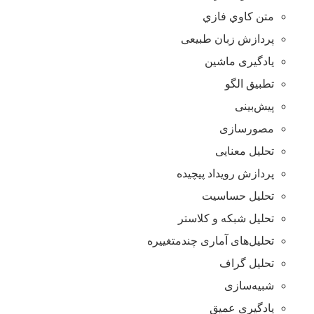
متن کاوي فازي
پردازش زبان طبیعی
يادگيری ماشين
تطبيق الگو
پيش‌بينی
مصورسازی
تحليل معنایی
پردازش رويداد پيچيده
تحليل حساسيت
تحليل شبكه و كلاستر
تحليل‌های آماری چندمتغييره
تحليل گراف
شبيه‌سازی
یادگیری عمیق