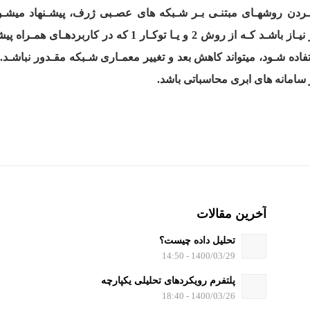
ـردن روشهـای مبتنـی بـر شـبکه های عصـبی ژرف، پیشـنهاد میشـود.
پردازنده های گرافیکی استفاده شود. با توجه به این اگـر نیـاز 
تفاده شـود، میتواند کاهش بعد و تغییر معمـاری شـبکه مقـدور نباشـد.
از سامانه های ابری محاسباتی باشد
.
آخرین مقالات
تحلیل داده چیست؟
1400/03/29 - 14:50
پلتفرم رویکردهای تحلیلی یکپارچه
1400/03/26 - 18:40