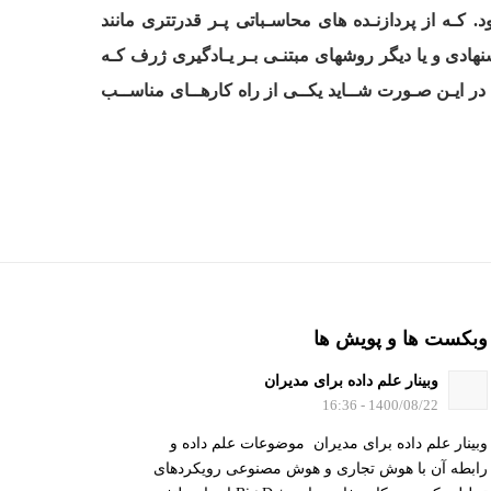
 کـه از پردازنـده های محاسـباتی پـر قدرتتری مانند
باشـد کـه از روش 2 و یـا توکـار 1 که در کاربردهـای همـراه پیشنهادی و یا دیگر روشهای مبتنـی بـر یـادگیری ژرف کـه
 در ایـن صـورت شــاید یکــی از راه کارهــای مناســب
وبکست ها و پویش ها
وبینار علم داده برای مدیران
1400/08/22 - 16:36
وبینار علم داده برای مدیران موضوعات علم داده و
رابطه آن با هوش تجاری و هوش مصنوعی رویکردهای