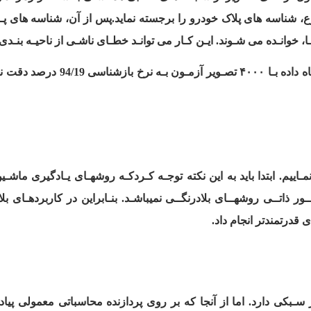
نوع، شناسه های پلاک خودرو را برجسته نماید.پس از آن، شناسه های پـ
خوانـده می شـوند. ایـن کـار می توانـد خطـای ناشـی از ناحیـه بنـدی
ـه نرخ بازشناسی
94/19
درصد دقت نه
ـاییم. ابتدا باید به این نکته توجـه کـردکـه روشهـای یـادگیری ماشـ
ــور ذاتــی روشهــای بلادرنگــی نمیباشـد. بنـابراین در کاربردهـای 
ی قدرتمندتر انجام داد
.
سـبکی دارد. اما از آنجا که بر روی پردازنده محاسباتی معمولی پیا