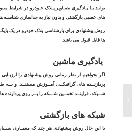
توانـد بـا یـادگیری تصـاویر پـلاک خـودرو در شرایط مت
های عصبی بازگشتی و بدون نیاز به جداسازی شناسـه هـا، 
روش پیشنهادی برای بازشناسی پلاک خودرو در یک پایگـاه داده بـا ۴۰۰۰ تصـویر آزمـون ب
ها قابل قبول می باشد
.
یادگیری ماشین
اگر بخواهیم از نظر زمانی روش پیشنهادی را ارزیـابی نم
پردازنــده های گرافیکــی آمــوزش میبیننــد. و بــه ط
شــبکه، فراینــد تخمــین شــبکه را بــر روی پردازنده ها
برنامه وزارت هوش
مصنوعی کشور امارات
متحده عربی...
شبکه های بازگشتی
با این حال روش پیشنهادی هر چند که معمـاری بسـیار 