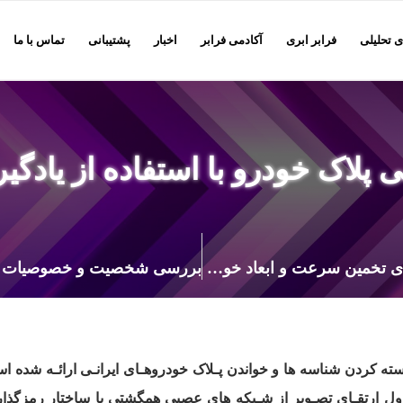
ی تحلیلی
فرابر ابری
آکادمی فرابر
اخبار
پشتیبانی
تماس با ما
 پلاک خودرو با استفاده از یادگ
الگوریتمی تمام خودکار و مقاوم در برابر سایه، برای تخمین سرعت و ابعاد خودروها از روی تصاویر دوربین های نظارتی جاده
ه کردن شناسه ها و خواندن پـلاک خودروهـای ایرانـی ارائـه شده ا
ول ارتقـای تصـویر از شـبکه های
عصبی همگشتی با ساختار رمزگذار-