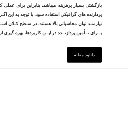
بازگشتی بسیار پرهزینه میباشد، بنابراین برای عملی ک
نیازمنـد توان محاسباتی بالا هستند. در سـطح کـلان اسـ
بــرای تــأمین پردازنــده در ایــن کاربردها، بهره گیری 
دانلود مقاله