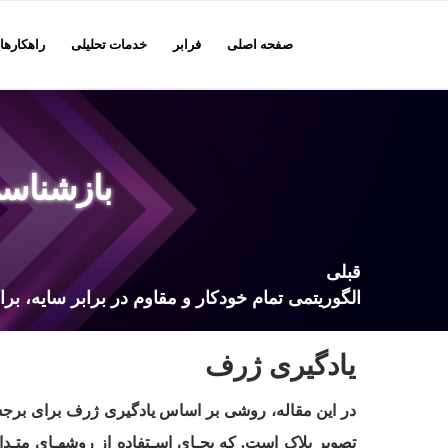
صفحه اصلی
فرابر
خدمات تحلیلی
راهکارها
بازشناسی
قبلی
یادگیری ژرف
در این مقاله، روشی بر اساس یادگیری ژرف برای برجست
تصویر پلاک است. که بجـای اسـتفاده از روشهـای متـدا