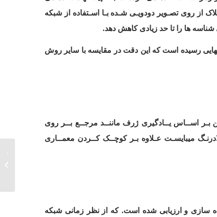
لاک از روی تصـویر دودویـی شـده بـا اسـتفاده از شبکه
 شناسه ها را تا حد زیادی کاهش دهد.
ایی رسیده است که این دقت در مقایسه با سایر روش
ین بـر اســاس یــادگیری ژرف ماننــد مرجــع بــر روی
بلادرنـگ میبایسـت عـلاوه بـر کوچــک کــردن معمــاری
الگوریت
مقاوم د
تخمین 
خودروها
ده سازی
و ارزیابی شده است. که از نظر زمانی شبکه