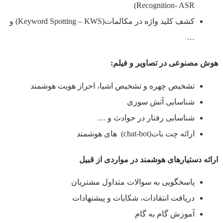
Recognition- ASR)
کشف کليد واژه در مکالمات(Keyword Spotting – KWS) و
…
هوش مصنوعی در تصاوير و فيلم
:
تشخيص چهره و تشخيص اشيا، احراز هويت هوشمند
شناسايی آتش سوزی
شناسايی رفتار در حوادث و …
ارائه چت بات(chat-bot) های هوشمند
ارائه دستيارهای هوشمند در مواردی از قبيل
پاسخگويی به سوالات متداول مشتریان
دريافت انتقادات، شکايات و پيشنهادات
آموزش گام به گام