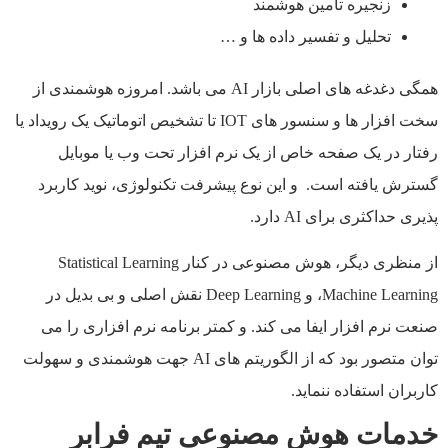
زنجيره تامين هوشمند
تحليل و تفسير داده ها و …
همگی دغدغه های اصلی بازار AI می باشد. امروزه هوشمندی از
سخت افزار ها و سنسور های IOT تا تشخيص اتوماتيک يک رويداد يا
رفتار در يک صفحه خاص از يک نرم افزار تحت وب يا موبايل
گسترش يافته است. و اين نوع پيشرفت تکنولوژی، نويد کاربرد
پذيری حداکثری برای AI دارد.
از منظری ديگر، هوش مصنوعی در کنار Statistical Learning
،Machine Learning و Deep Learning نقش اصلی و بی بديل در
صنعت نرم افزار ايفا می کند. و کمتر برنامه نرم افزاری را می
توان متصور بود که از الگوريتم های AI جهت هوشمندی و سهولت
کاربران استفاده ننمايد.
خدمات هوش مصنوعی تيم فرابر